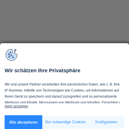
Wir schätzen Ihre Privatsphäre
Wir und unsere Partner verarbeiten Ihre persönlichen Daten, wie z. B. Ihre
IP-Nummer, mithilfe von Technologien wie Cookies, um Informationen auf
Ihrem Gerät zu speichern und darauf zuzugreifen und so personalisierte
Werbung und Inhalte, Messungen von Werbung und Inhalten, Einsichten in
mehr anzeigen
Zielgruppen und Produktentwicklung zu ermöglichen. Sie entscheiden
darüber, wer Ihre Daten und für welche Zwecke nutzt. Selbstverständlich
Wenn Sie es erlauben, würden wir auch gerne:
können Sie Ihre Einwilligung jederzeit verweigern oder ändern.
Nur notwendige Cookies
Konfigurieren
Alle akzeptieren
Informationen über Ihre geografische Lage erfassen, welche bis auf