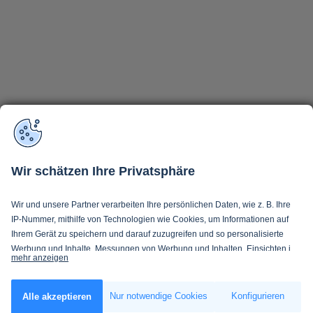
Wir schätzen Ihre Privatsphäre
Wir und unsere Partner verarbeiten Ihre persönlichen Daten, wie z. B. Ihre
IP-Nummer, mithilfe von Technologien wie Cookies, um Informationen auf
Ihrem Gerät zu speichern und darauf zuzugreifen und so personalisierte
Werbung und Inhalte, Messungen von Werbung und Inhalten, Einsichten in
mehr anzeigen
Zielgruppen und Produktentwicklung zu ermöglichen. Sie entscheiden
darüber, wer Ihre Daten und für welche Zwecke nutzt. Selbstverständlich
Wenn Sie es erlauben, würden wir auch gerne:
können Sie Ihre Einwilligung jederzeit verweigern oder ändern.
Nur notwendige Cookies
Konfigurieren
Alle akzeptieren
Informationen über Ihre geografische Lage erfassen, welche bis auf