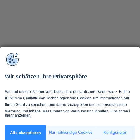
Wir schätzen Ihre Privatsphäre
Wir und unsere Partner verarbeiten Ihre persönlichen Daten, wie z. B. Ihre
IP-Nummer, mithilfe von Technologien wie Cookies, um Informationen auf
Ihrem Gerät zu speichern und darauf zuzugreifen und so personalisierte
Werbung und Inhalte, Messungen von Werbung und Inhalten, Einsichten in
mehr anzeigen
Zielgruppen und Produktentwicklung zu ermöglichen. Sie entscheiden
darüber, wer Ihre Daten und für welche Zwecke nutzt. Selbstverständlich
Wenn Sie es erlauben, würden wir auch gerne:
können Sie Ihre Einwilligung jederzeit verweigern oder ändern.
Nur notwendige Cookies
Konfigurieren
Alle akzeptieren
Informationen über Ihre geografische Lage erfassen, welche bis auf