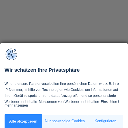
Wir schätzen Ihre Privatsphäre
Wir und unsere Partner verarbeiten Ihre persönlichen Daten, wie z. B. Ihre
IP-Nummer, mithilfe von Technologien wie Cookies, um Informationen auf
Ihrem Gerät zu speichern und darauf zuzugreifen und so personalisierte
Werbung und Inhalte, Messungen von Werbung und Inhalten, Einsichten in
mehr anzeigen
Zielgruppen und Produktentwicklung zu ermöglichen. Sie entscheiden
darüber, wer Ihre Daten und für welche Zwecke nutzt. Selbstverständlich
Wenn Sie es erlauben, würden wir auch gerne:
können Sie Ihre Einwilligung jederzeit verweigern oder ändern.
Nur notwendige Cookies
Konfigurieren
Alle akzeptieren
Informationen über Ihre geografische Lage erfassen, welche bis auf