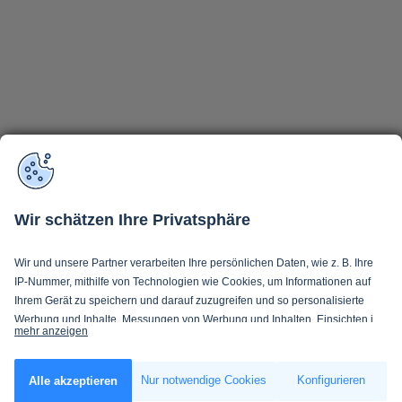
Wir schätzen Ihre Privatsphäre
Wir und unsere Partner verarbeiten Ihre persönlichen Daten, wie z. B. Ihre
IP-Nummer, mithilfe von Technologien wie Cookies, um Informationen auf
Ihrem Gerät zu speichern und darauf zuzugreifen und so personalisierte
Werbung und Inhalte, Messungen von Werbung und Inhalten, Einsichten in
mehr anzeigen
Zielgruppen und Produktentwicklung zu ermöglichen. Sie entscheiden
darüber, wer Ihre Daten und für welche Zwecke nutzt. Selbstverständlich
Wenn Sie es erlauben, würden wir auch gerne:
können Sie Ihre Einwilligung jederzeit verweigern oder ändern.
Nur notwendige Cookies
Konfigurieren
Alle akzeptieren
Informationen über Ihre geografische Lage erfassen, welche bis auf