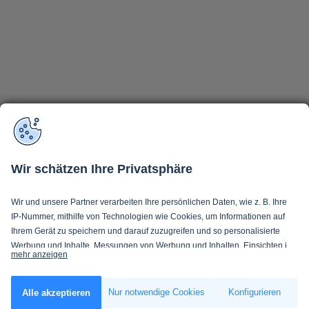
Wir schätzen Ihre Privatsphäre
Wir und unsere Partner verarbeiten Ihre persönlichen Daten, wie z. B. Ihre
IP-Nummer, mithilfe von Technologien wie Cookies, um Informationen auf
Ihrem Gerät zu speichern und darauf zuzugreifen und so personalisierte
Werbung und Inhalte, Messungen von Werbung und Inhalten, Einsichten in
mehr anzeigen
Zielgruppen und Produktentwicklung zu ermöglichen. Sie entscheiden
darüber, wer Ihre Daten und für welche Zwecke nutzt. Selbstverständlich
Wenn Sie es erlauben, würden wir auch gerne:
können Sie Ihre Einwilligung jederzeit verweigern oder ändern.
Nur notwendige Cookies
Konfigurieren
Alle akzeptieren
Informationen über Ihre geografische Lage erfassen, welche bis auf