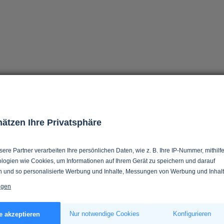
hätzen Ihre Privatsphäre
ere Partner verarbeiten Ihre persönlichen Daten, wie z. B. Ihre IP-Nummer, mithilf
logien wie Cookies, um Informationen auf Ihrem Gerät zu speichern und darauf
n und so personalisierte Werbung und Inhalte, Messungen von Werbung und Inhalt
 in Zielgruppen und Produktentwicklung zu ermöglichen. Sie entscheiden darüber,
igen
 und für welche Zwecke nutzt. Selbstverständlich können Sie Ihre Einwilligung
verweigern oder ändern.
s erlauben, würden wir auch gerne:
Nur notwendige Cookies
Konfigurieren
e akzeptieren
tionen über Ihre geografische Lage erfassen, welche bis auf einige Meter genau s