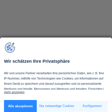
Wir schätzen Ihre Privatsphäre
Wir und unsere Partner verarbeiten Ihre persönlichen Daten, wie z. B. Ihre
IP-Nummer, mithilfe von Technologien wie Cookies, um Informationen auf
Ihrem Gerät zu speichern und darauf zuzugreifen und so personalisierte
Werbung und Inhalte, Messungen von Werbung und Inhalten, Einsichten in
mehr anzeigen
Zielgruppen und Produktentwicklung zu ermöglichen. Sie entscheiden
darüber, wer Ihre Daten und für welche Zwecke nutzt. Selbstverständlich
Wenn Sie es erlauben, würden wir auch gerne:
können Sie Ihre Einwilligung jederzeit verweigern oder ändern.
Nur notwendige Cookies
Konfigurieren
Alle akzeptieren
Informationen über Ihre geografische Lage erfassen, welche bis auf