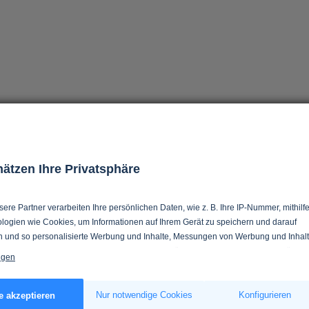
hätzen Ihre Privatsphäre
ere Partner verarbeiten Ihre persönlichen Daten, wie z. B. Ihre IP-Nummer, mithilf
logien wie Cookies, um Informationen auf Ihrem Gerät zu speichern und darauf
n und so personalisierte Werbung und Inhalte, Messungen von Werbung und Inhalt
 in Zielgruppen und Produktentwicklung zu ermöglichen. Sie entscheiden darüber,
igen
 und für welche Zwecke nutzt. Selbstverständlich können Sie Ihre Einwilligung
verweigern oder ändern.
s erlauben, würden wir auch gerne:
Nur notwendige Cookies
Konfigurieren
e akzeptieren
tionen über Ihre geografische Lage erfassen, welche bis auf einige Meter genau s