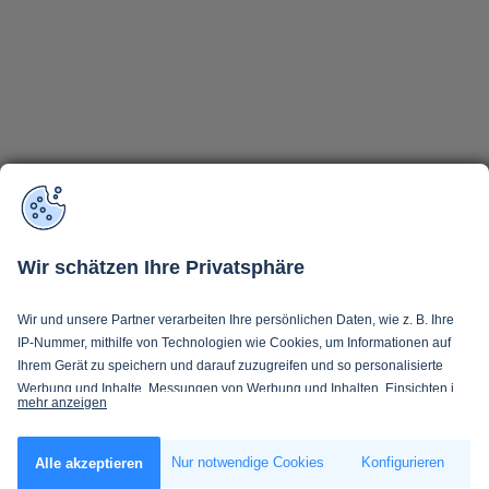
Wir schätzen Ihre Privatsphäre
Wir und unsere Partner verarbeiten Ihre persönlichen Daten, wie z. B. Ihre
IP-Nummer, mithilfe von Technologien wie Cookies, um Informationen auf
Ihrem Gerät zu speichern und darauf zuzugreifen und so personalisierte
Werbung und Inhalte, Messungen von Werbung und Inhalten, Einsichten in
mehr anzeigen
Zielgruppen und Produktentwicklung zu ermöglichen. Sie entscheiden
darüber, wer Ihre Daten und für welche Zwecke nutzt. Selbstverständlich
Wenn Sie es erlauben, würden wir auch gerne:
können Sie Ihre Einwilligung jederzeit verweigern oder ändern.
Nur notwendige Cookies
Konfigurieren
Alle akzeptieren
Informationen über Ihre geografische Lage erfassen, welche bis auf