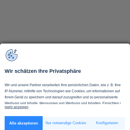
Wir schätzen Ihre Privatsphäre
Wir und unsere Partner verarbeiten Ihre persönlichen Daten, wie z. B. Ihre
IP-Nummer, mithilfe von Technologien wie Cookies, um Informationen auf
Ihrem Gerät zu speichern und darauf zuzugreifen und so personalisierte
Werbung und Inhalte, Messungen von Werbung und Inhalten, Einsichten in
mehr anzeigen
Zielgruppen und Produktentwicklung zu ermöglichen. Sie entscheiden
darüber, wer Ihre Daten und für welche Zwecke nutzt. Selbstverständlich
Wenn Sie es erlauben, würden wir auch gerne:
können Sie Ihre Einwilligung jederzeit verweigern oder ändern.
Nur notwendige Cookies
Konfigurieren
Alle akzeptieren
Informationen über Ihre geografische Lage erfassen, welche bis auf