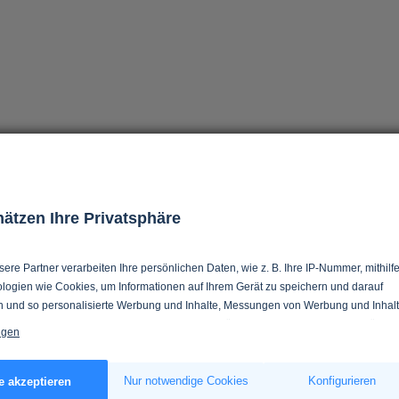
hätzen Ihre Privatsphäre
ere Partner verarbeiten Ihre persönlichen Daten, wie z. B. Ihre IP-Nummer, mithilf
logien wie Cookies, um Informationen auf Ihrem Gerät zu speichern und darauf
n und so personalisierte Werbung und Inhalte, Messungen von Werbung und Inhalt
 in Zielgruppen und Produktentwicklung zu ermöglichen. Sie entscheiden darüber,
igen
 und für welche Zwecke nutzt. Selbstverständlich können Sie Ihre Einwilligung
verweigern oder ändern.
s erlauben, würden wir auch gerne:
Nur notwendige Cookies
Konfigurieren
e akzeptieren
tionen über Ihre geografische Lage erfassen, welche bis auf einige Meter genau s