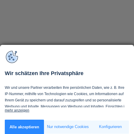
Wir schätzen Ihre Privatsphäre
Wir und unsere Partner verarbeiten Ihre persönlichen Daten, wie z. B. Ihre
IP-Nummer, mithilfe von Technologien wie Cookies, um Informationen auf
Ihrem Gerät zu speichern und darauf zuzugreifen und so personalisierte
Werbung und Inhalte, Messungen von Werbung und Inhalten, Einsichten in
mehr anzeigen
Zielgruppen und Produktentwicklung zu ermöglichen. Sie entscheiden
darüber, wer Ihre Daten und für welche Zwecke nutzt. Selbstverständlich
Wenn Sie es erlauben, würden wir auch gerne:
können Sie Ihre Einwilligung jederzeit verweigern oder ändern.
Nur notwendige Cookies
Konfigurieren
Alle akzeptieren
Informationen über Ihre geografische Lage erfassen, welche bis auf