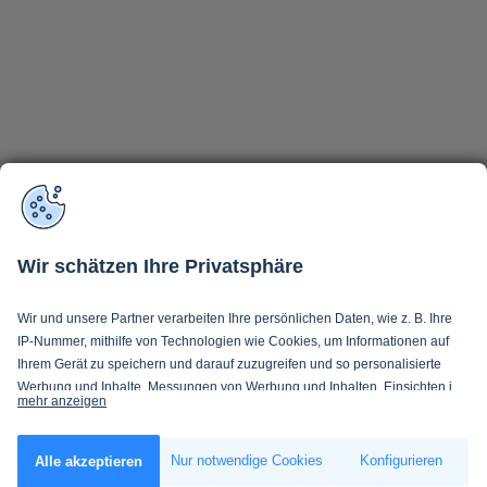
Wir schätzen Ihre Privatsphäre
Wir und unsere Partner verarbeiten Ihre persönlichen Daten, wie z. B. Ihre
IP-Nummer, mithilfe von Technologien wie Cookies, um Informationen auf
Ihrem Gerät zu speichern und darauf zuzugreifen und so personalisierte
Werbung und Inhalte, Messungen von Werbung und Inhalten, Einsichten in
mehr anzeigen
Zielgruppen und Produktentwicklung zu ermöglichen. Sie entscheiden
darüber, wer Ihre Daten und für welche Zwecke nutzt. Selbstverständlich
Wenn Sie es erlauben, würden wir auch gerne:
können Sie Ihre Einwilligung jederzeit verweigern oder ändern.
Nur notwendige Cookies
Konfigurieren
Alle akzeptieren
Informationen über Ihre geografische Lage erfassen, welche bis auf