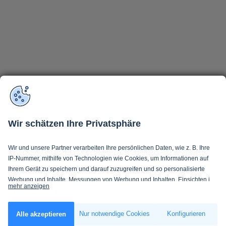
Wir schätzen Ihre Privatsphäre
Wir und unsere Partner verarbeiten Ihre persönlichen Daten, wie z. B. Ihre
IP-Nummer, mithilfe von Technologien wie Cookies, um Informationen auf
Ihrem Gerät zu speichern und darauf zuzugreifen und so personalisierte
Werbung und Inhalte, Messungen von Werbung und Inhalten, Einsichten in
mehr anzeigen
Zielgruppen und Produktentwicklung zu ermöglichen. Sie entscheiden
darüber, wer Ihre Daten und für welche Zwecke nutzt. Selbstverständlich
Wenn Sie es erlauben, würden wir auch gerne:
können Sie Ihre Einwilligung jederzeit verweigern oder ändern.
Nur notwendige Cookies
Konfigurieren
Alle akzeptieren
Informationen über Ihre geografische Lage erfassen, welche bis auf